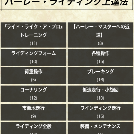
『ライド・ライク・ア・プロ』
【ハーレー・マスターへの近
トレーニング
道】
(11)
(8)
ライディングフォーム
各種操作
(10)
(15)
荷重操作
ブレーキング
(5)
(16)
コーナリング
低速走行・小旋回
(12)
(10)
市街地走行
ワインディング走行
(9)
(15)
ライディング全般
装備・メンテナンス