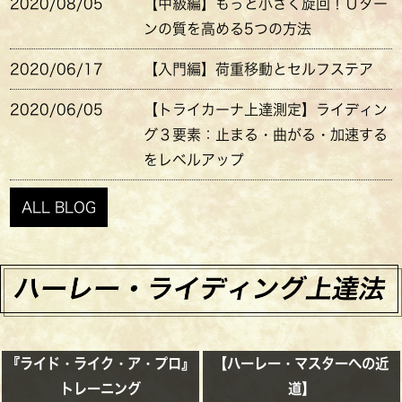
2020/08/05
【中級編】もっと小さく旋回！Ｕター
ンの質を高める5つの方法
2020/06/17
【入門編】荷重移動とセルフステア
2020/06/05
【トライカーナ上達測定】ライディン
グ３要素：止まる・曲がる・加速する
をレベルアップ
ALL BLOG
『ライド・ライク・ア・プロ』
【ハーレー・マスターへの近
トレーニング
道】