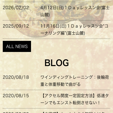
2026/02/02
4月12日(日)１Ｄａｙレッスン会(富士
山麓)
2025/09/12
11月16日(日)１Ｄａｙレッスン会“コ
ーナリング編”(富士山麓)
ALL NEWS
BLOG
2020/08/18
ワインディングトレーニング：後輪荷
重と体重移動で曲がる
2020/08/15
【アクセル開度一定固定方法】低速タ
ーンでもエンスト転倒させない！