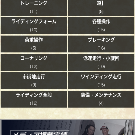
トレーニング
道】
(11)
(8)
ライディングフォーム
各種操作
(10)
(15)
荷重操作
ブレーキング
(5)
(16)
コーナリング
低速走行・小旋回
(12)
(10)
市街地走行
ワインディング走行
(9)
(15)
ライディング全般
装備・メンテナンス
(16)
(4)