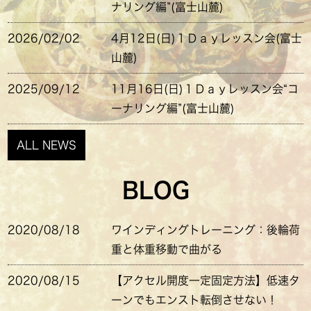
ナリング編”(富士山麓)
2026/02/02
4月12日(日)１Ｄａｙレッスン会(富士
山麓)
2025/09/12
11月16日(日)１Ｄａｙレッスン会“コ
ーナリング編”(富士山麓)
ALL NEWS
BLOG
2020/08/18
ワインディングトレーニング：後輪荷
重と体重移動で曲がる
2020/08/15
【アクセル開度一定固定方法】低速タ
ーンでもエンスト転倒させない！