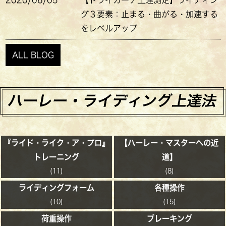
2020/06/05
【トライカーナ上達測定】ライディン
グ３要素：止まる・曲がる・加速する
をレベルアップ
ALL BLOG
『ライド・ライク・ア・プロ』
【ハーレー・マスターへの近
トレーニング
道】
(11)
(8)
ライディングフォーム
各種操作
(10)
(15)
荷重操作
ブレーキング