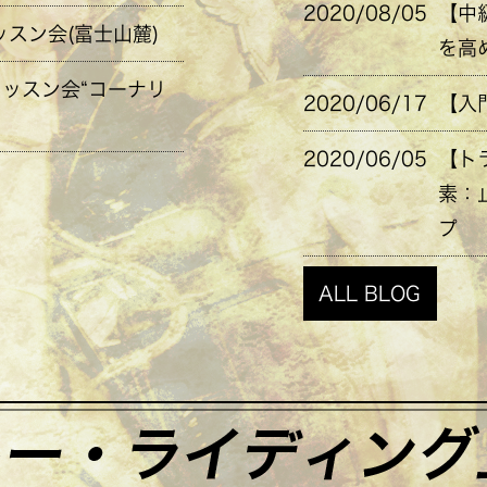
2020/08/05
【中
ッスン会(富士山麓)
を高
レッスン会“コーナリ
2020/06/17
【入
2020/06/05
【ト
素：
プ
ALL BLOG