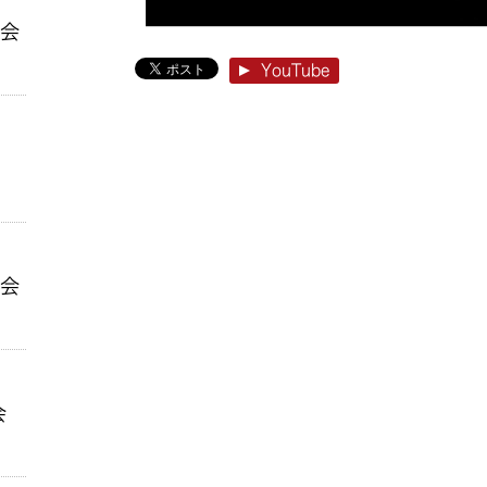
ン会
YouTube
ン会
会