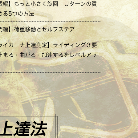
級編】もっと小さく旋回！Ｕターンの質
める5つの方法
門編】荷重移動とセルフステア
ライカーナ上達測定】ライディング３要
止まる・曲がる・加速するをレベルアッ