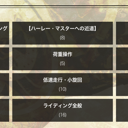
ング
【ハーレー・マスターへの近道】
(8)
荷重操作
(5)
低速走行・小旋回
(10)
ライディング全般
(16)