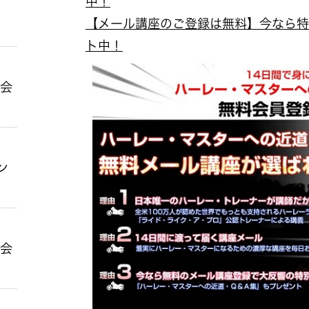
中！
【メール講座のご登録は無料】今なら特
ト中！
ン会
ン
ン会