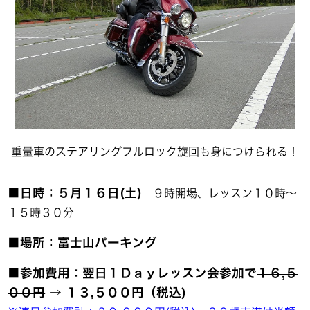
重量車のステアリングフルロック旋回も身につけられる！
■日時：５月１６日(土)
９時開場、レッスン１０時～
１５時３０分
■場所：富士山パーキング
■参加費用：翌日１Ｄａｙレッスン会参加で
１６,５
００円
→ １３,５００円（税込)