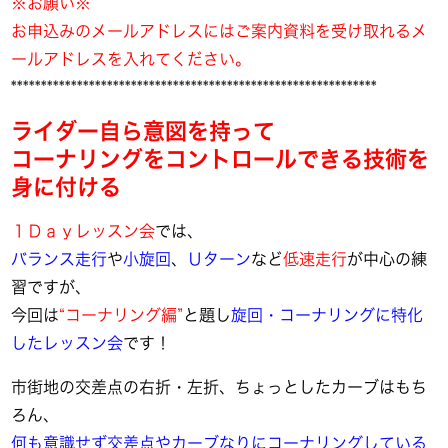
※お願い※
お申込みのメールアドレスにはご案内資料を受け取れるメ
ールアドレスを入れてください。
*************************************************************
ライダー自ら意図を持って
コーナリングをコントロールできる技術を
身に付ける
１Ｄａｙレッスン会
では、
バランス走行
や
小旋回
、
Ｕターン
など
低速走行
が中心の練
習ですが、
今回は
“コーナリング編”
と題し
旋回・コーナリングに特化
したレッスン会
です！
市街地の交差点の右折・左折、ちょっとしたカーブはもち
ろん、
何も意識せず交差点やカーブなりにコーナリングしている