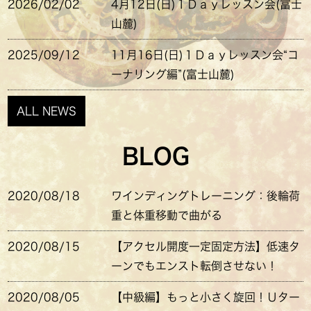
2026/02/02
4月12日(日)１Ｄａｙレッスン会(富士
山麓)
2025/09/12
11月16日(日)１Ｄａｙレッスン会“コ
ーナリング編”(富士山麓)
ALL NEWS
BLOG
2020/08/18
ワインディングトレーニング：後輪荷
重と体重移動で曲がる
2020/08/15
【アクセル開度一定固定方法】低速タ
ーンでもエンスト転倒させない！
2020/08/05
【中級編】もっと小さく旋回！Ｕター