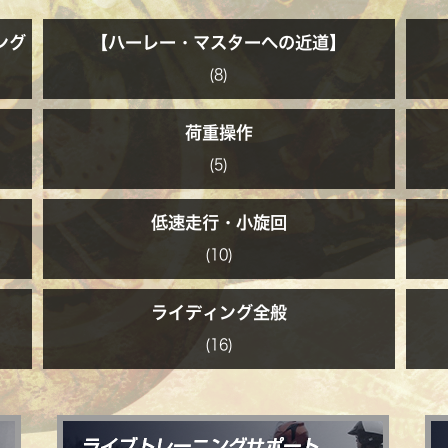
ング
【ハーレー・マスターへの近道】
(8)
荷重操作
(5)
低速走行・小旋回
(10)
ライディング全般
(16)