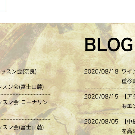
BLOG
レッスン会(奈良)
2020/08/18
ワイ
重移
ッスン会(富士山麓)
2020/08/15
【ア
レッスン会“コーナリン
もエ
2020/08/05
【中
ッスン会(富士山麓)
を高