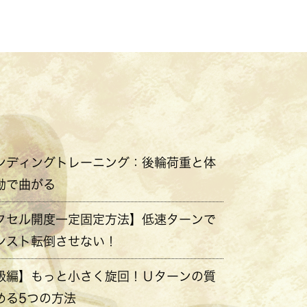
ンディングトレーニング：後輪荷重と体
動で曲がる
クセル開度一定固定方法】低速ターンで
ンスト転倒させない！
級編】もっと小さく旋回！Ｕターンの質
める5つの方法