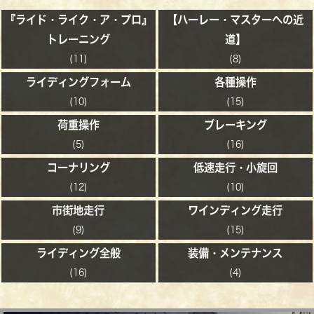
『ライド・ライク・ア・プロ』
【ハーレー・マスターへの近
トレーニング
道】
(11)
(8)
ライディングフォーム
各種操作
(10)
(15)
荷重操作
ブレーキング
(5)
(16)
コーナリング
低速走行・小旋回
(12)
(10)
市街地走行
ワインディング走行
(9)
(15)
ライディング全般
装備・メンテナンス
(16)
(4)